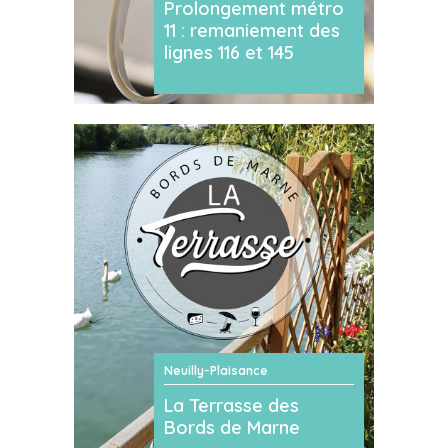
Prolongement métro
11 : remaniement des
lignes 116 et 145
Neuilly-Plaisance
La Terrasse des
Bords de Marne