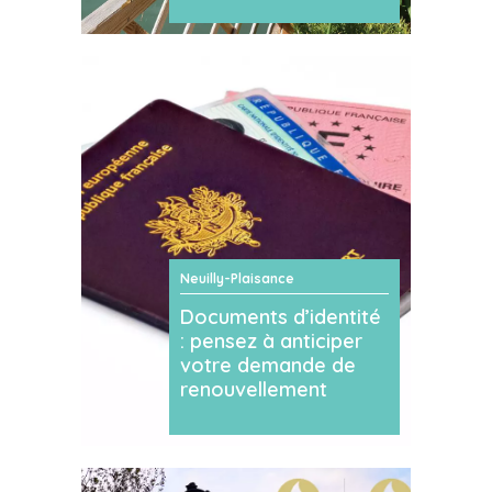
Neuilly-Plaisance
Documents d’identité
: pensez à anticiper
votre demande de
renouvellement