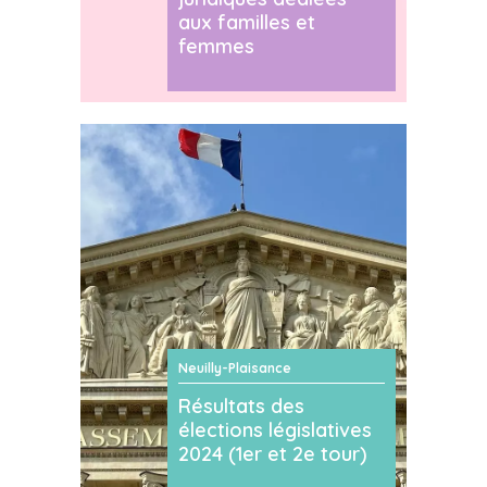
aux familles et
femmes
Neuilly-Plaisance
Résultats des
élections législatives
2024 (1er et 2e tour)