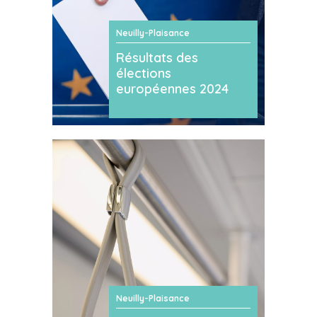
Neuilly-Plaisance
Résultats des
élections
européennes 2024
Neuilly-Plaisance