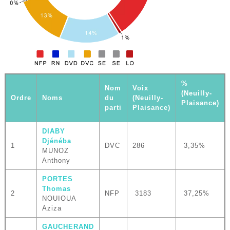
%
Nom
Voix
(Neuilly-
Ordre
Noms
du
(Neuilly-
Plaisance)
parti
Plaisance)
DIABY
Djénéba
1
DVC
286
3,35%
MUNOZ
Anthony
PORTES
Thomas
2
NFP
3183
37,25%
NOUIOUA
Aziza
GAUCHERAND