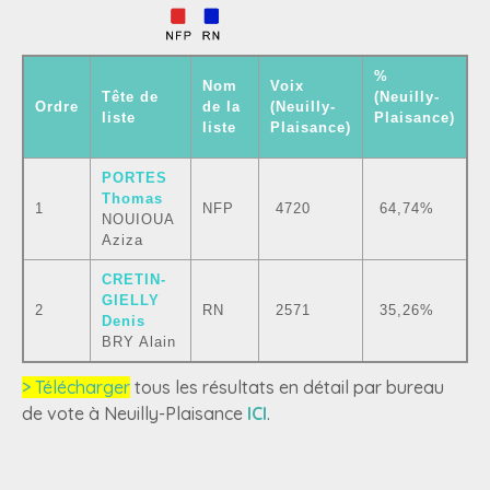
%
Nom
Voix
Tête de
(Neuilly-
Ordre
de la
(Neuilly-
liste
Plaisance)
liste
Plaisance)
PORTES
Thomas
1
NFP
4720
64,74%
NOUIOUA
Aziza
CRETIN-
GIELLY
2
RN
2571
35,26%
Denis
BRY Alain
> Télécharger
tous les résultats en détail par bureau
de vote à Neuilly-Plaisance
ICI
.