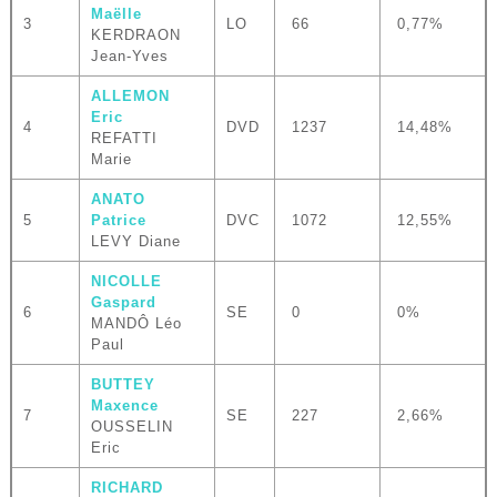
Maëlle
3
LO
66
0,77%
KERDRAON
Jean-Yves
ALLEMON
Eric
4
DVD
1237
14,48%
REFATTI
Marie
ANATO
5
Patrice
DVC
1072
12,55%
LEVY Diane
NICOLLE
Gaspard
6
SE
0
0%
MANDÔ Léo
Paul
BUTTEY
Maxence
7
SE
227
2,66%
OUSSELIN
Eric
RICHARD