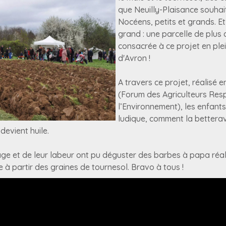
que Neuilly-Plaisance souhai
Nocéens, petits et grands. Et 
grand : une parcelle de plus
consacrée à ce projet en pl
d'Avron !
A travers ce projet, réalisé
(Forum des Agriculteurs Re
l’Environnement), les enfant
ludique, comment la betterav
evient huile.
age et de leur labeur ont pu déguster des barbes à papa réal
ée à partir des graines de tournesol. Bravo à tous !