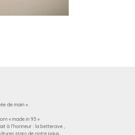
tée de main ».
orn « made in 93 »
it à l’honneur : la betterave ,
cultures stars de notre pays