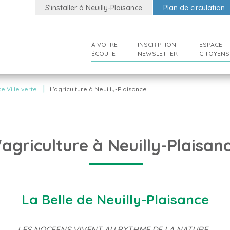
S'installer à Neuilly-Plaisance
Plan de circulation
À VOTRE
INSCRIPTION
ESPACE
ÉCOUTE
NEWSLETTER
CITOYENS
|
e Ville verte
L'agriculture à Neuilly-Plaisance
'agriculture à Neuilly-Plaisan
La Belle de Neuilly-Plaisance
LES NOCEENS VIVENT AU RYTHME DE LA NATURE...