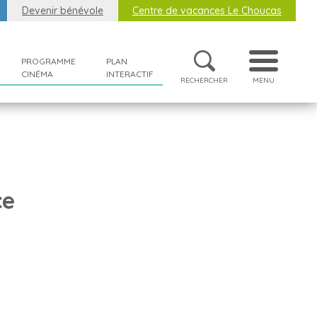
Devenir bénévole
Centre de vacances Le Choucas
PROGRAMME
PLAN
CINÉMA
INTERACTIF
RECHERCHER
MENU
ce