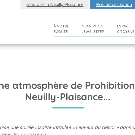
S'installer à Neuilly-Plaisance
Plan de circulation
À VOTRE
INSCRIPTION
ESPACE
ÉCOUTE
NEWSLETTER
CITOYENS
ne atmosphère de Prohibition
Neuilly-Plaisance...
nise une soirée insolite intitulée « l’envers du décor » dans 
cains, les speakeasy.