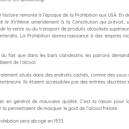
histoire remonte à l’époque de la Prohibition aux USA. En d
té le XVIIIème amendement à la Constitution qui prévoit, sur
n, de la vente ou du transport de produits alcoolisés supérieu
interdits. La Prohibition donna naissance à des empires ma
du fait que dans les bars clandestins les patrons demanda
ient de l’alcool.
alement situés dans des endroits cachés, comme des sous-s
térieure. Ils étaient accessibles par des entrées discrètes 
ait en général de mauvaise qualité. C’est la raison pour la
 ils permettaient de masquer le goût de l’alcool frelaté.
ohibition sera abrogé en 1933.