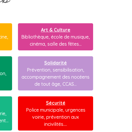
es
Art & Culture
ine,
Bibliothèque, école de musique,
cinéma, salle des fêtes...
Solidarité
Prévention, sensibilisation,
on,
accompagnement des nocéens
de tout âge, CCAS...
Sécurité
Police municipale, urgences
ie,
voirie, prévention aux
t...
incivilités....