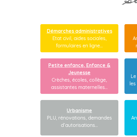
S
Démarches administratives
Etat civil, aides sociales,
A
formulaires en ligne...
Petite enfance, Enfance &
Jeunesse
Le
Crèches, écoles, collège,
les
assistantes maternelles...
Urbanisme
PLU, rénovations, demandes
An
d’autorisations...