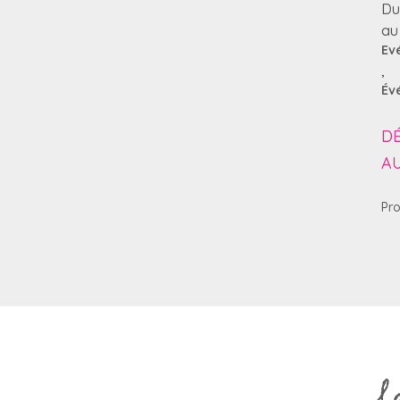
D
a
Ev
,
Év
D
A
Pr