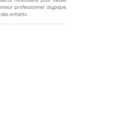
décor minimaliste pour laisser
nteur professionnel atypique,
 des enfants.