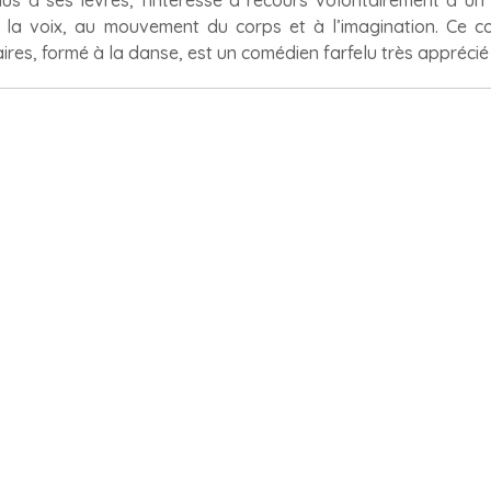
us à ses lèvres, l'intéressé a recours volontairement à un 
 la voix, au mouvement du corps et à l’imagination. Ce co
es, formé à la danse, est un comédien farfelu très apprécié