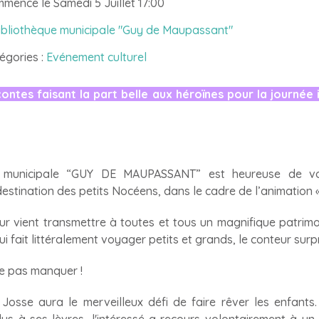
mence le Samedi 5 Juillet 17:00
ibliothèque municipale "Guy de Maupassant"
égories :
Evénement culturel
tes faisant la part belle aux héroïnes pour la journée 
e municipale “GUY DE MAUPASSANT” est heureuse de vou
destination des petits Nocéens, dans le cadre de l’animation «
r vient transmettre à toutes et tous un magnifique patrimo
 fait littéralement voyager petits et grands, le conteur surpr
ne pas manquer !
osse aura le merveilleux défi de faire rêver les enfants. 