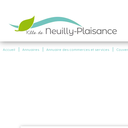
|
|
|
Accueil
Annuaires
Annuaire des commerces et services
Couver