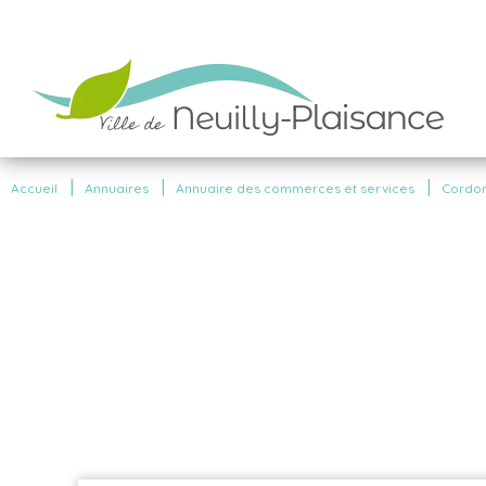
|
|
|
Accueil
Annuaires
Annuaire des commerces et services
Cordon