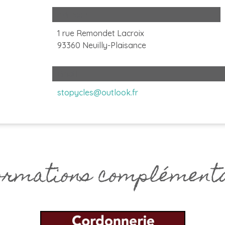
Adresse
1 rue Remondet Lacroix
93360 Neuilly-Plaisance
Email
stopycles@outlook.fr
rmations complément