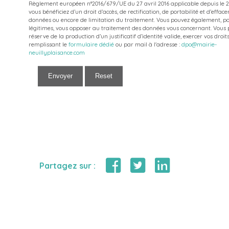
Règlement européen n°2016/679/UE du 27 avril 2016 applicable depuis le 2
vous bénéficiez d’un droit d’accès, de rectification, de portabilité et d’effa
données ou encore de limitation du traitement. Vous pouvez également, po
légitimes, vous opposer au traitement des données vous concernant. Vous 
réserve de la production d’un justificatif d’identité valide, exercer vos droit
remplissant le
formulaire dédié
ou par mail à l'adresse :
dpo@mairie-
neuillyplaisance.com
Envoyer
Reset
Partagez sur :