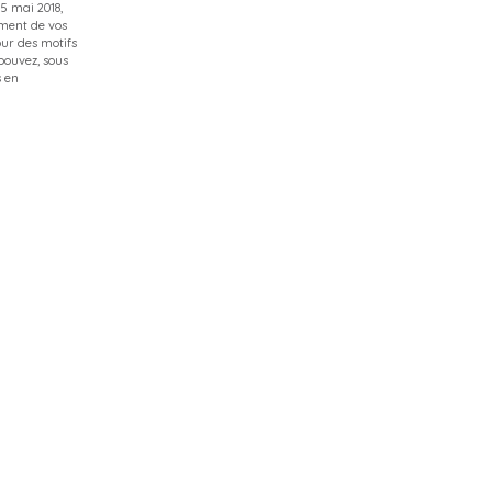
5 mai 2018,
cement de vos
ur des motifs
pouvez, sous
s en