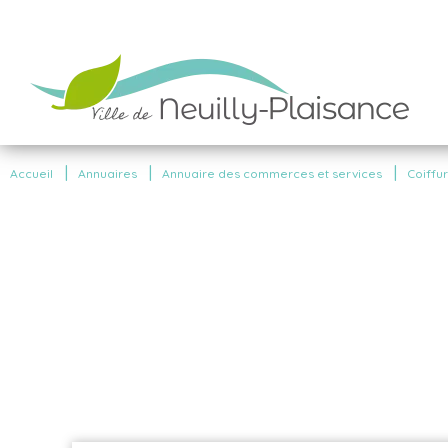
|
|
|
Accueil
Annuaires
Annuaire des commerces et services
Coiffu