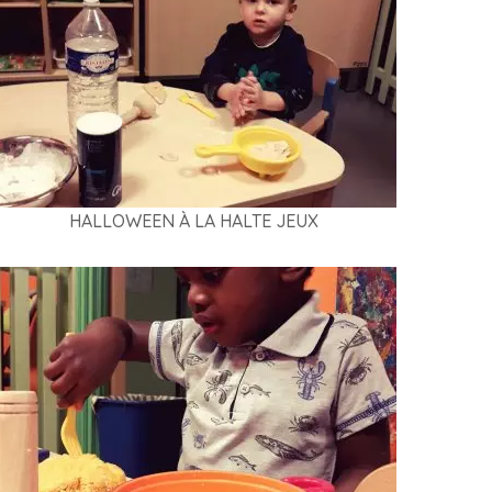
HALLOWEEN À LA HALTE JEUX