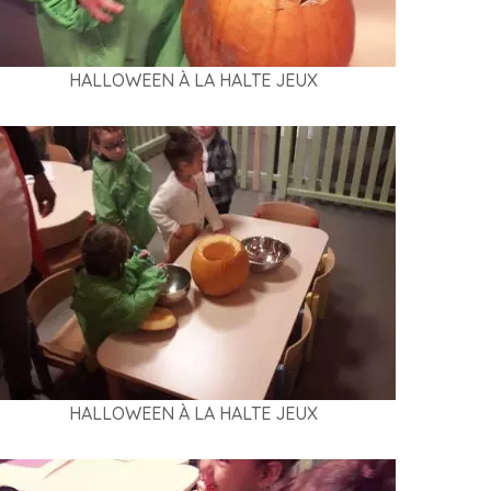
HALLOWEEN À LA HALTE JEUX
HALLOWEEN À LA HALTE JEUX