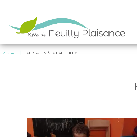
|
Accueil
HALLOWEEN À LA HALTE JEUX