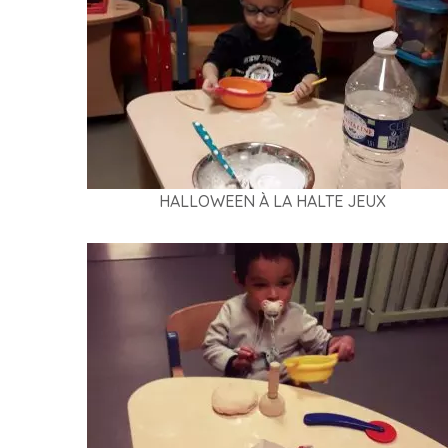
HALLOWEEN À LA HALTE JEUX