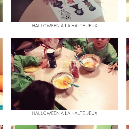
HALLOWEEN À LA HALTE JEUX
HALLOWEEN À LA HALTE JEUX