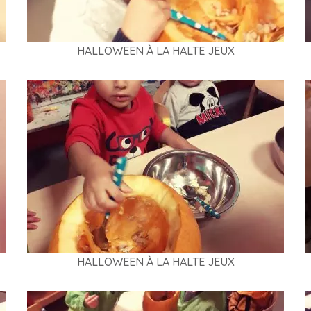
HALLOWEEN À LA HALTE JEUX
HALLOWEEN À LA HALTE JEUX