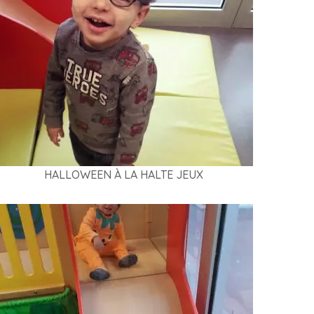
HALLOWEEN À LA HALTE JEUX