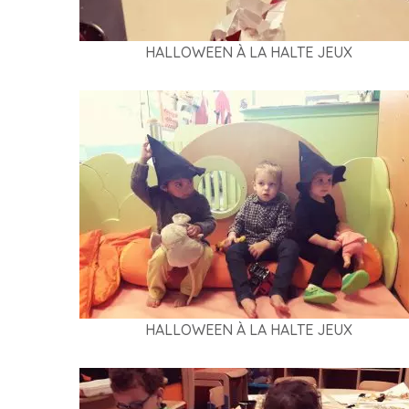
HALLOWEEN À LA HALTE JEUX
HALLOWEEN À LA HALTE JEUX