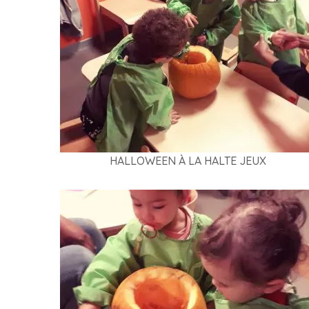
HALLOWEEN À LA HALTE JEUX