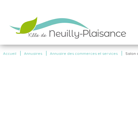
|
|
|
Accueil
Annuaires
Annuaire des commerces et services
Salon 